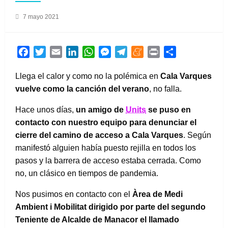
Publicado
7 mayo 2021
el
Facebook
Twitter
Email
LinkedIn
WhatsApp
Messenger
Telegram
Meneame
Print
Compartir
Llega el calor y como no la polémica en
Cala Varques
vuelve como la canción del verano
, no falla.
Hace unos días,
un amigo de
Units
se puso en
contacto con nuestro equipo para denunciar el
cierre del camino de acceso a Cala Varques
. Según
manifestó alguien había puesto rejilla en todos los
pasos y la barrera de acceso estaba cerrada. Como
no, un clásico en tiempos de pandemia.
Nos pusimos en contacto con el
Àrea de Medi
Ambient i Mobilitat dirigido por parte del segundo
Teniente de Alcalde de Manacor el llamado