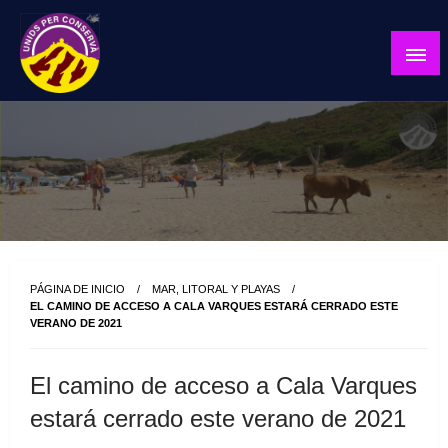
Skip
to
content
Unids per Conservà es una entidad ambientalista de
Unids per Conservà
Baleares que trabaja para proteger el medio natural,
social y económico de las islas, promoviendo
propuestas realistas que compatibilicen sostenibilidad,
calidad de vida y desarrollo.
PÁGINA DE INICIO
MAR, LITORAL Y PLAYAS
EL CAMINO DE ACCESO A CALA VARQUES ESTARÁ CERRADO ESTE
VERANO DE 2021
El camino de acceso a Cala Varques
estará cerrado este verano de 2021