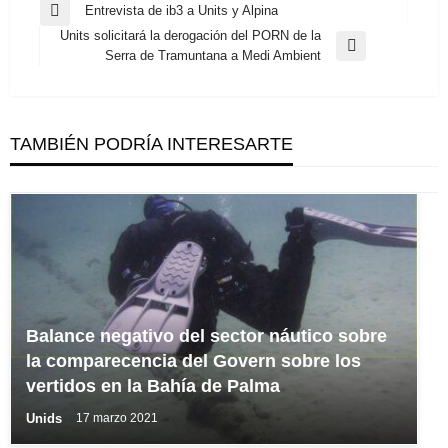
Navegación
Entrevista de ib3 a Units y Alpina
Entrada
de
Units solicitará la derogación del PORN de la
anterior
Entrada
Serra de Tramuntana a Medi Ambient
entradas
siguiente
TAMBIÉN PODRÍA INTERESARTE
Balance negativo del sector náutico sobre
la comparecencia del Govern sobre los
vertidos en la Bahía de Palma
Unids
17 marzo 2021